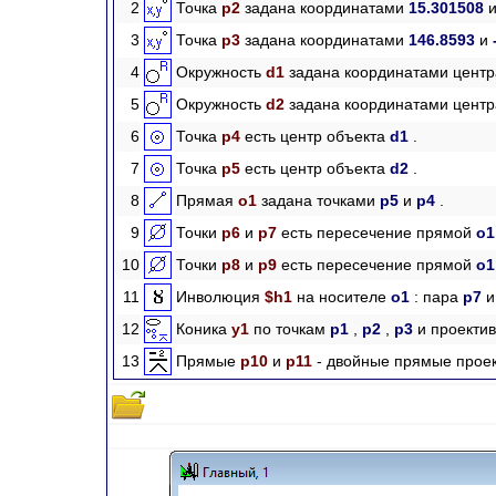
2
Точка
p2
задана координатами
15.301508
3
Точка
p3
задана координатами
146.8593
и
4
Окружность
d1
задана координатами цент
5
Окружность
d2
задана координатами цент
6
Точка
p4
есть центр объекта
d1
.
7
Точка
p5
есть центр объекта
d2
.
8
Прямая
o1
задана точками
p5
и
p4
.
9
Точки
p6
и
p7
есть пересечение прямой
o
10
Точки
p8
и
p9
есть пересечение прямой
o
11
Инволюция
$h1
на носителе
o1
: пара
p7
12
Коника
y1
по точкам
p1
,
p2
,
p3
и проекти
13
Прямые
p10
и
p11
- двойные прямые проек