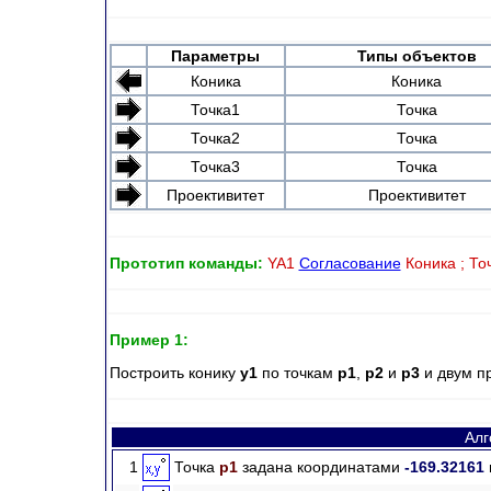
Параметры
Типы
объектов
Коника
Коника
Точка1
Точка
Точка2
Точка
Точка3
Точка
Проективитет
Проективитет
Прототип команды:
YA1
Согласование
Коника ; То
Пример 1:
Построить конику
y1
по точкам
p1
,
p2
и
p3
и двум п
Алг
1
Точка
p1
задана координатами
-169.32161