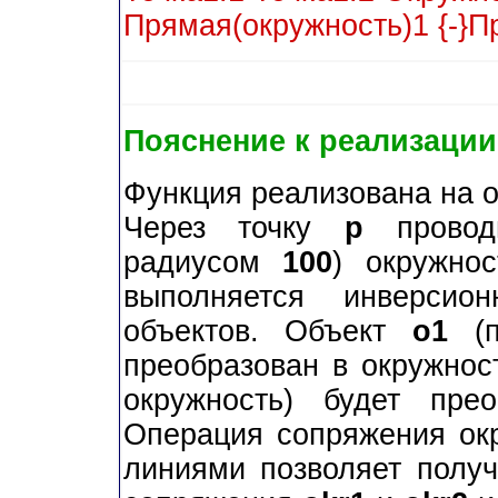
Прямая(окружность)1 {-}П
Пояснение к реализации
Функция реализована на о
Через точку
p
проводи
радиусом
100
) окружно
выполняется инверсио
объектов. Объект
o1
(п
преобразован в окружно
окружность) будет пр
Операция сопряжения ок
линиями позволяет полу