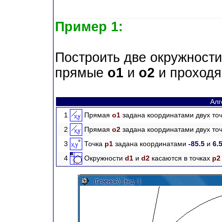
Пример 1:
Построить две окружност
прямые
o1
и
o2
и проходя
Алг
1
Прямая
o1
задана координатами двух точ
2
Прямая
o2
задана координатами двух точ
3
Точка
p1
задана координатами
-85.5
и
6.
4
Окружности
d1
и
d2
касаются в точках
p