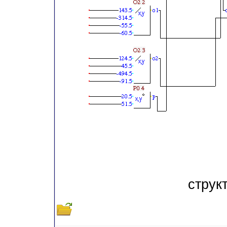
струк