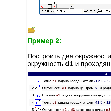
Пример 2:
Построить две окружност
окружность
d1
и проходящ
Алг
1
Точка
p1
задана координатами
-1.5
и
-96
2
Окружность
d1
задана центром
p1
и рад
3
Прямая
o1
задана координатами двух точ
4
Точка
p2
задана координатами
-41.5
и
12
5
Окружности
d2
и
d3
касаются в точках
p