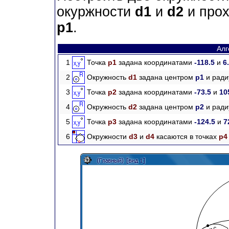
окуржности
d1
и
d2
и прох
p1
.
Алг
1
Точка
p1
задана координатами
-118.5
и
6
2
Окружность
d1
задана центром
p1
и рад
3
Точка
p2
задана координатами
-73.5
и
10
4
Окружность
d2
задана центром
p2
и рад
5
Точка
p3
задана координатами
-124.5
и
7
6
Окружности
d3
и
d4
касаются в точках
p