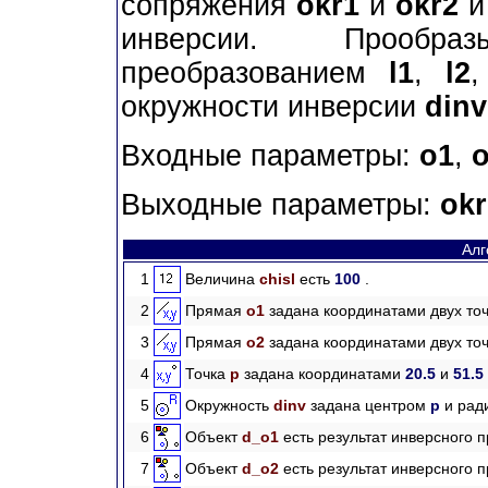
сопряжения
okr1
и
okr2
и
инверсии. Прообр
преобразованием
l1
,
l2
окружности инверсии
dinv
Входные параметры:
o1
,
Выходные параметры:
okr
Алг
1
Величина
chisl
есть
100
.
2
Прямая
o1
задана координатами двух точ
3
Прямая
o2
задана координатами двух точ
4
Точка
p
задана координатами
20.5
и
51.5
5
Окружность
dinv
задана центром
p
и рад
6
Объект
d_o1
есть результат инверсного 
7
Объект
d_o2
есть результат инверсного 