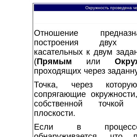
Окружность проведена че
Отношение предназ
построения дву
касательных к двум зада
(
Прямым
или
Окру
проходящих через задан
Точка, через котору
сопрягающие окружности
собственной точкой 
плоскости.
Если в процесс
обнаруживается, что 