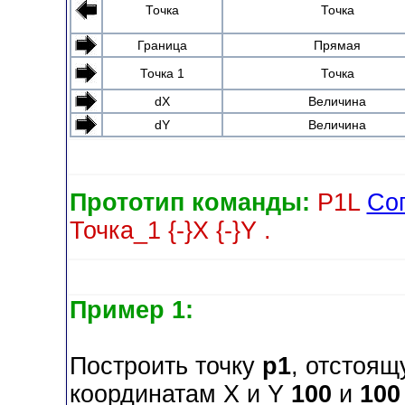
Точка
Точка
Граница
Прямая
Точка 1
Точка
dX
Величина
dY
Величина
Прототип команды:
P1L
Со
Точка_1 {-}X {-}Y .
Пример 1:
Построить точку
p1
, отстоящ
координатам X и Y
100
и
100