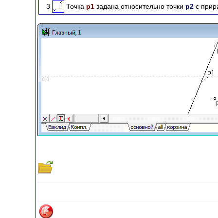
3
Точка
p1
задана относительно точки
p2
с при