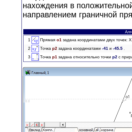
нахождения в положительной
направлением граничной пр
Алг
1
Прямая
o1
задана координатами двух точек: X
2
Точка
p2
задана координатами
-41
и
-45.5
.
3
Точка
p1
задана относительно точки
p2
с при