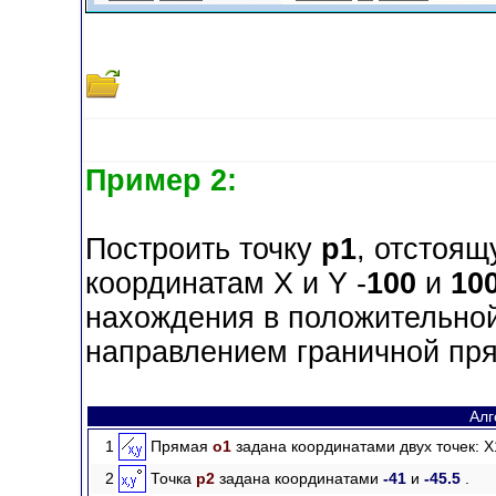
Пример 2:
Построить точку
p1
, отстоящ
координатам X и Y -
100
и
10
нахождения в положительной
направлением граничной пр
Алг
1
Прямая
o1
задана координатами двух точек: X
2
Точка
p2
задана координатами
-41
и
-45.5
.