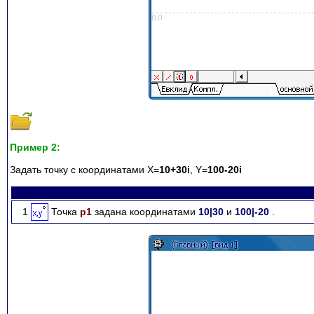
Пример 2:
Задать точку с координатами X=
10+30i
, Y=
100-20i
1
Точка
p1
задана координатами
10|30
и
100|-20
.