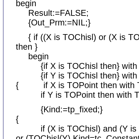
begin
Result:=FALSE;
{Out_Prm:=NIL;}
{ if ((X is TOChisl) or (X is TO
then }
begin
{if X is TOChisl then} with 
{if Y is TOChisl then} with 
{ if X is TOPoint then with 
if Y is TOPoint then with TO
{Kind:=tp_fixed;}
{
if (X is TOChisl) and (Y is TO
or (TOChisl(Y).Kind=tc_Constant