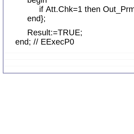
begin
if Att.Chk=1 then Out_Prm:
end};
Result:=TRUE;
end; // EExecP0