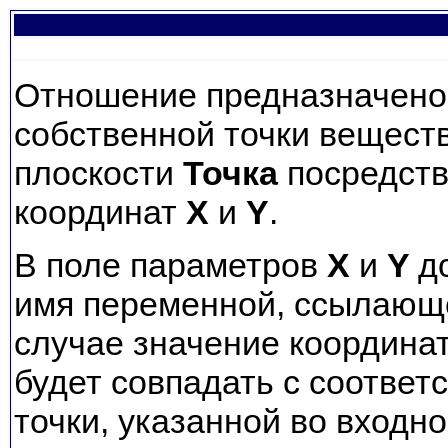
Отношение предназначено
собственной точки вещест
плоскости
Точка
посредств
координат
X
и
Y
.
В поле параметров
X
и
Y
д
имя переменной, ссылающе
случае значение координа
будет совпадать с соответ
точки, указанной во входн