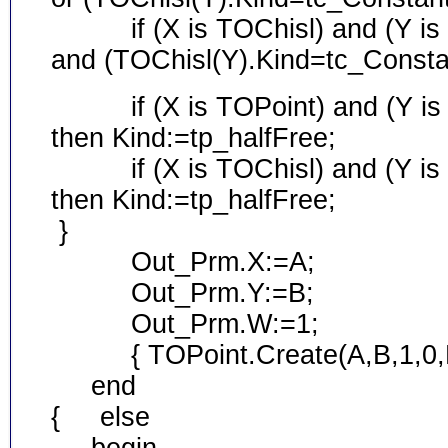
if (X is TOChisl) and (Y is TO
and (TOChisl(Y).Kind=tc_Constan
if (X is TOPoint) and (Y is TO
then Kind:=tp_halfFree;
if (X is TOChisl) and (Y is TO
then Kind:=tp_halfFree;
}
Out_Prm.X:=A;
Out_Prm.Y:=B;
Out_Prm.W:=1;
{ TOPoint.Create(A,B,1,0,Ki
end
{ else