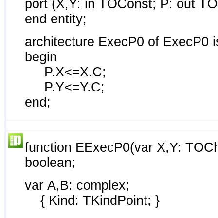
port (X,Y: in TOConst; P: out TO
end entity;
architecture ExecP0 of ExecP0 i
begin
P.X<=X.C;
P.Y<=Y.C;
end;
function EExecP0(var X,Y: TOChi
boolean;
var A,B: complex;
{ Kind: TKindPoint; }