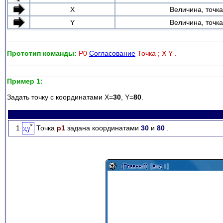
X
Величина, точк
Y
Величина, точк
Прототип команды:
P0
Согласование
Точка ; X Y .
Пример 1:
Задать точку с координатами X=
30
, Y=
80
.
1
Точка
p1
задана координатами
30
и
80
.