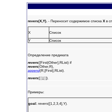
revers(X,Y).
- Переносит содержимое списка
X
в с
X
Список
Y
Список
Определение предиката
revers
([First|Other],RList) if
revers
(Other,R),
append
(R,[First],RList).
revers
([ ],[ ]).
Примеры:
goal:
revers
([1,2,3,4],Y)
.