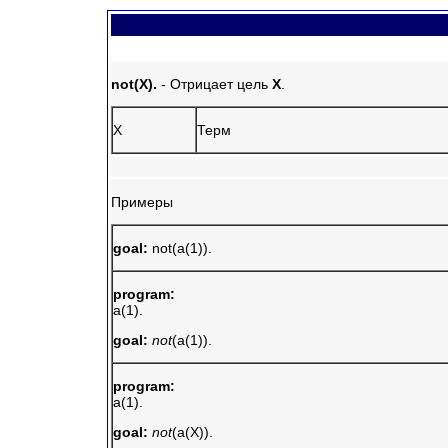
not(X).
- Отрицает цель
X
.
X
Терм
Примеры
goal:
not(a(1)).
program:
a(1).
goal:
not
(a(1)).
program:
a(1).
goal:
not
(a(X)).