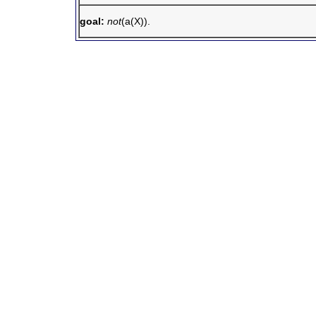
goal:
not
(a(X)).