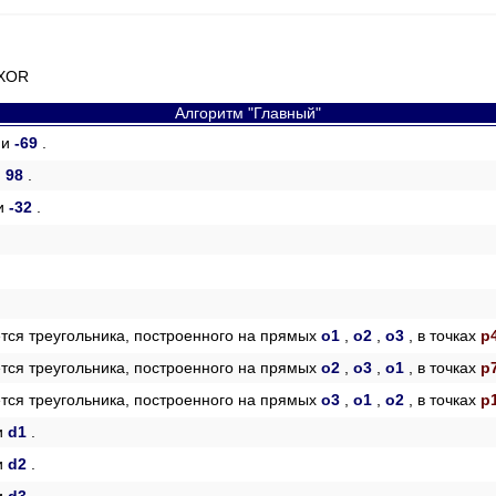
 XOR
Алгоритм "Главный"
7
и
-69
.
и
98
.
и
-32
.
ется треугольника, построенного на прямых
o1
,
o2
,
o3
, в точках
p
ется треугольника, построенного на прямых
o2
,
o3
,
o1
, в точках
p
ется треугольника, построенного на прямых
o3
,
o1
,
o2
, в точках
p
и
d1
.
и
d2
.