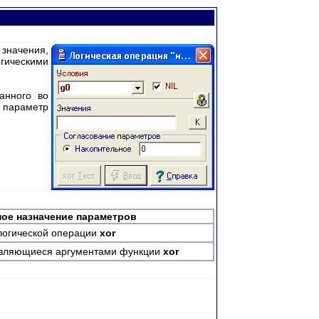
значения,
гическими
анного во
 параметр
ое назначение
параметров
логической операции
xor
являющиеся аргументами функции
xor