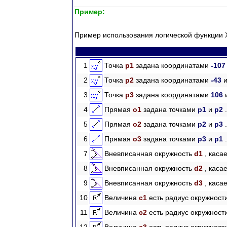
Пример:
Пример использования логической функции
1
Точка
p1
задана координатами
-10
2
Точка
p2
задана координатами
-43
3
Точка
p3
задана координатами
106
4
Прямая
o1
задана точками
p1
и
p2
.
5
Прямая
o2
задана точками
p2
и
p3
.
6
Прямая
o3
задана точками
p3
и
p1
.
7
Вневписанная окружность
d1
, каса
8
Вневписанная окружность
d2
, каса
9
Вневписанная окружность
d3
, каса
10
Величина
c1
есть радиус окружност
11
Величина
c2
есть радиус окружност