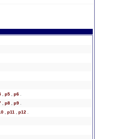
4
,
p5
,
p6
.
7
,
p8
,
p9
.
10
,
p11
,
p12
.