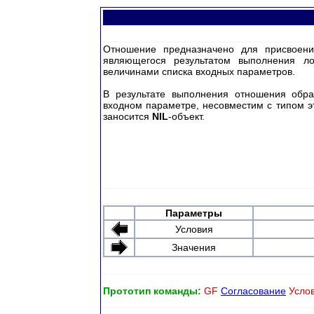
Отношение предназначено для присвоения
являющегося результатом выполнения л
величинами списка входных параметров.
В результате выполнения отношения образ
входном параметре, несовместим с типом э
заносится
NIL
-объект.
Параметры
Условия
Значения
Прототип команды:
GF
Согласование
Услов