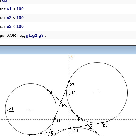
и
d3
.
ьтат
c1
<
100
.
ьтат
c2
<
100
.
ьтат
c3
<
100
.
ация XOR над
g1,g2,g3
.