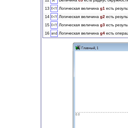
12
Величина
c3
есть радиус окружност
13
Логическая величина
g1
есть резул
14
Логическая величина
g2
есть резул
15
Логическая величина
g3
есть резул
16
Логическая величина
g4
есть опер