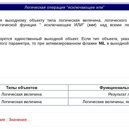
Логическая операция "исключающее или"
 выходному объекту типа логическая величина, логического 
огической функции " исключающее ИЛИ" (
xor
) над всеми ло
уется единственный выходной объект. Если тип объекта, указ
того параметра, то при активизированном флажке
NIL
в выходной
Типы
объектов
Функциональн
Логическая величина
Результат 
Логическая величина
Логические величины, 
ия ; Значения .