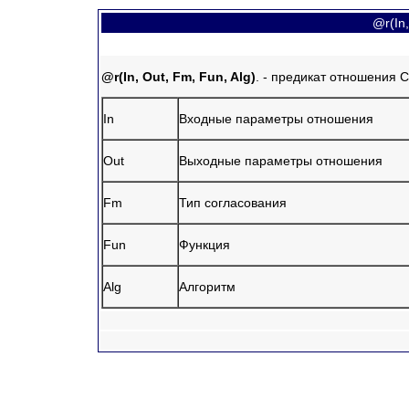
@r(In,
@r(In, Out, Fm, Fun, Alg)
. - предикат отношения 
In
Входные параметры отношения
Out
Выходные параметры отношения
Fm
Тип согласования
Fun
Функция
Alg
Алгоритм